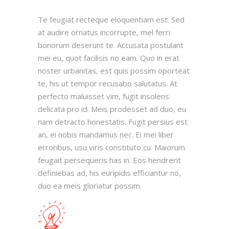
Te feugiat recteque eloquentiam est. Sed
at audire ornatus incorrupte, mel ferri
bonorum deserunt te. Accusata postulant
mei eu, quot facilisis no eam. Quo in erat
noster urbanitas, est quis possim oporteat
te, his ut tempor recusabo salutatus. At
perfecto maluisset vim, fugit insolens
delicata pro id. Meis prodesset ad duo, eu
nam detracto honestatis. Fugit persius est
an, ei nobis mandamus nec. Ei mei liber
erroribus, usu viris constituto cu. Maiorum
feugait persequeris has in. Eos hendrerit
definiebas ad, his euripidis efficiantur no,
duo ea meis gloriatur possim.