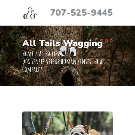
707-525-9445
All Tails Wagging
Home
/
Accesories
/
Dog Senses versus Human Senses: How
Compare?