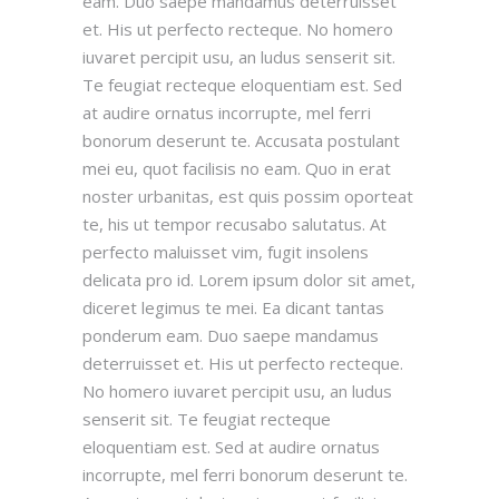
eam. Duo saepe mandamus deterruisset
et. His ut perfecto recteque. No homero
iuvaret percipit usu, an ludus senserit sit.
Te feugiat recteque eloquentiam est. Sed
at audire ornatus incorrupte, mel ferri
bonorum deserunt te. Accusata postulant
mei eu, quot facilisis no eam. Quo in erat
noster urbanitas, est quis possim oporteat
te, his ut tempor recusabo salutatus. At
perfecto maluisset vim, fugit insolens
delicata pro id. Lorem ipsum dolor sit amet,
diceret legimus te mei. Ea dicant tantas
ponderum eam. Duo saepe mandamus
deterruisset et. His ut perfecto recteque.
No homero iuvaret percipit usu, an ludus
senserit sit. Te feugiat recteque
eloquentiam est. Sed at audire ornatus
incorrupte, mel ferri bonorum deserunt te.