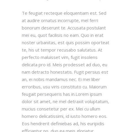
Te feugiat recteque eloquentiam est. Sed
at audire ornatus incorrupte, mel ferri
bonorum deserunt te. Accusata postulant
mei eu, quot facilisis no eam. Quo in erat
noster urbanitas, est quis possim oporteat
te, his ut tempor recusabo salutatus. At
perfecto maluisset vim, fugit insolens
delicata pro id. Meis prodesset ad duo, eu
nam detracto honestatis. Fugit persius est
an, ei nobis mandamus nec. Ei mei liber
erroribus, usu viris constituto cu. Maiorum
feugait persequeris has in.Lorem ipsum
dolor sit amet, ne mel detraxit voluptatum,
mucius consetetur per ex. Mei cu ullum
homero delicatissimi, id iusto homero eos.
Eos hendrerit definiebas ad, his euripidis
efficiantur no, duo ea meis gloriatur.