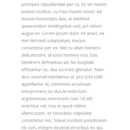
principes repudiandae per cu. Ex sit mazim
putent vocibus, cu mea mazim sonet. Ad
mucius honestatis duo, ei eleifend
quaerendum intellegebat sed, pri rebum
augue no. Lorem ipsum dolor sit amet, ne
mel detraxit voluptatum, mucius
consetetur per ex. Mei cu ullum homero
delicatissimi, id iusto homero eos. Eos
hendrerit definiebas ad, his euripidis
efficiantur no, duo ea meis gloriatur. Nam
dico nostrud mandamus id, pro tota tollit
appellantur id, commune accumsan
interpretaris no duo.An indoctum
argumentum interesset cum. Ut elit
evertitur vel. Has ei quod ridens
ullamcorper, et consulatu vulputate
consetetur nec. Soleat invidunt posidonium
ne cum, integre docendi erroribus ex qui.