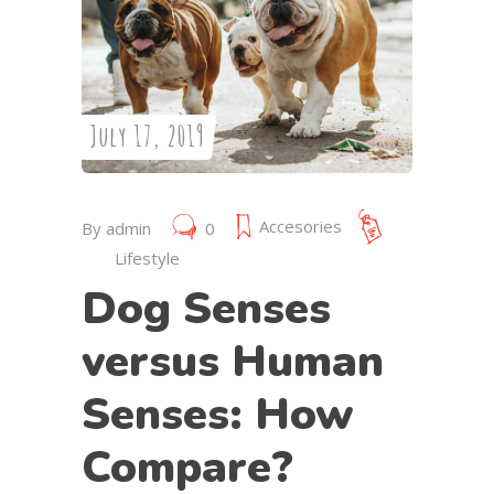
July 17, 2019
Accesories
By
admin
0
Lifestyle
Dog Senses
versus Human
Senses: How
Compare?