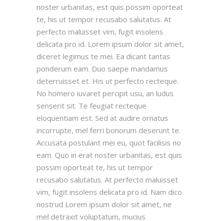
noster urbanitas, est quis possim oporteat
te, his ut tempor recusabo salutatus. At
perfecto maluisset vim, fugit insolens
delicata pro id. Lorem ipsum dolor sit amet,
diceret legimus te mei. Ea dicant tantas
ponderum eam. Duo saepe mandamus
deterruisset et. His ut perfecto recteque.
No homero iuvaret percipit usu, an ludus
senserit sit. Te feugiat recteque
eloquentiam est. Sed at audire ornatus
incorrupte, mel ferri bonorum deserunt te.
Accusata postulant mei eu, quot facilisis no
eam. Quo in erat noster urbanitas, est quis
possim oporteat te, his ut tempor
recusabo salutatus. At perfecto maluisset
vim, fugit insolens delicata pro id. Nam dico
nostrud Lorem ipsum dolor sit amet, ne
mel detraxit voluptatum, mucius