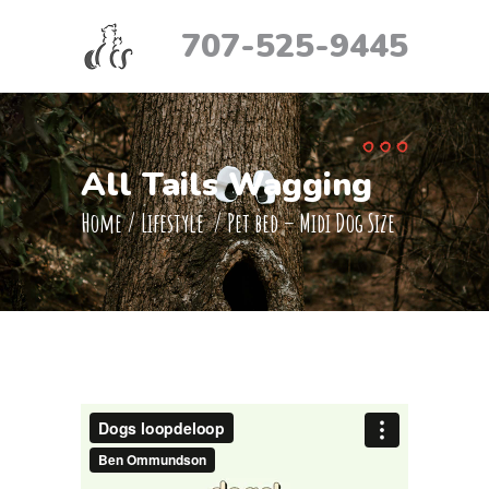
707-525-9445
All Tails Wagging
Home
/
Lifestyle
/
Pet bed – Midi Dog Size