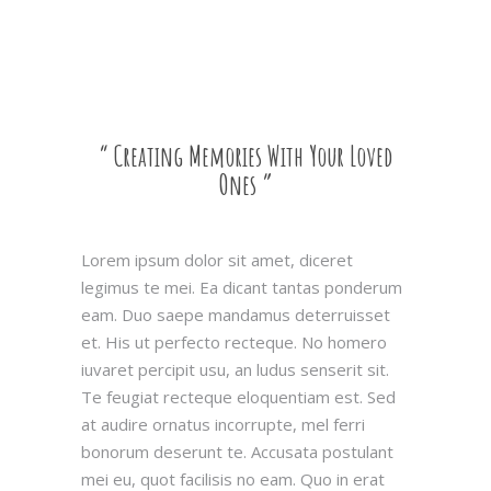
“ Creating Memories With Your Loved
Ones ”
Lorem ipsum dolor sit amet, diceret
legimus te mei. Ea dicant tantas ponderum
eam. Duo saepe mandamus deterruisset
et. His ut perfecto recteque. No homero
iuvaret percipit usu, an ludus senserit sit.
Te feugiat recteque eloquentiam est. Sed
at audire ornatus incorrupte, mel ferri
bonorum deserunt te. Accusata postulant
mei eu, quot facilisis no eam. Quo in erat