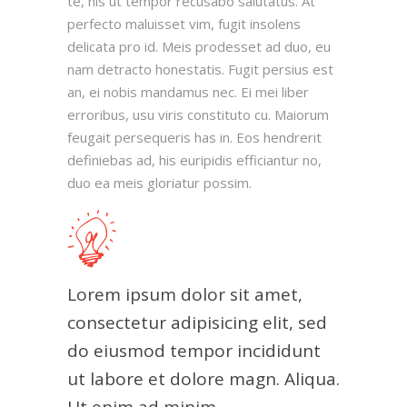
te, his ut tempor recusabo salutatus. At
perfecto maluisset vim, fugit insolens
delicata pro id. Meis prodesset ad duo, eu
nam detracto honestatis. Fugit persius est
an, ei nobis mandamus nec. Ei mei liber
erroribus, usu viris constituto cu. Maiorum
feugait persequeris has in. Eos hendrerit
definiebas ad, his euripidis efficiantur no,
duo ea meis gloriatur possim.
Lorem ipsum dolor sit amet,
consectetur adipisicing elit, sed
do eiusmod tempor incididunt
ut labore et dolore magn. Aliqua.
Ut enim ad minim.