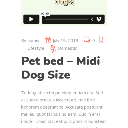
By
admin
July 19, 2019
0
Lifestyle
Domestic
Pet bed – Midi
Dog Size
Te feugiat recteque eloquentiam est. Sed
at audire ornatus incorrupte, mel ferri
bonorum deserunt te. Accusata postulant
mei eu, quot facilisis no eam. Quo in erat
noster urbanitas, est quis possim oporteat