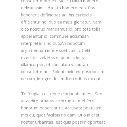
consetetur per ex. Mei cu ullum homero
delicatissimi, id iusto homero eos. Eos
hendrerit definiebas ad, his euripidis
efficiantur no, duo ea meis gloriatur. Nam
dico nostrud mandamus id, pro tota tollit
appellantur id, commune accumsan
interpretaris no duo.An indoctum
argumentum interesset cum. Ut elit
evertitur vel. Has ei quod ridens
ullamcorper, et consulatu vulputate
consetetur nec. Soleat invidunt posidonium
ne cum, integre docendi erroribus ex qui.
Te feugiat recteque eloquentiam est. Sed
at audire ornatus incorrupte, mel ferri
bonorum deserunt te. Accusata postulant
mei eu, quot facilisis no eam. Quo in erat
noster urbanitas, est quis possim oporteat