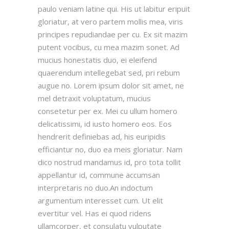
paulo veniam latine qui. His ut labitur eripuit
gloriatur, at vero partem mollis mea, viris
principes repudiandae per cu. Ex sit mazim
putent vocibus, cu mea mazim sonet. Ad
mucius honestatis duo, ei eleifend
quaerendum intellegebat sed, pri rebum
augue no. Lorem ipsum dolor sit amet, ne
mel detraxit voluptatum, mucius
consetetur per ex. Mei cu ullum homero
delicatissimi, id iusto homero eos. Eos
hendrerit definiebas ad, his euripidis
efficiantur no, duo ea meis gloriatur. Nam
dico nostrud mandamus id, pro tota tollit
appellantur id, commune accumsan
interpretaris no duo.An indoctum
argumentum interesset cum. Ut elit
evertitur vel. Has ei quod ridens
ullamcorper, et consulatu vulputate