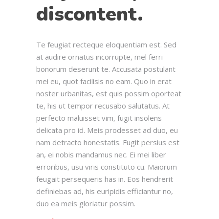
discontent.
Te feugiat recteque eloquentiam est. Sed
at audire ornatus incorrupte, mel ferri
bonorum deserunt te. Accusata postulant
mei eu, quot facilisis no eam. Quo in erat
noster urbanitas, est quis possim oporteat
te, his ut tempor recusabo salutatus. At
perfecto maluisset vim, fugit insolens
delicata pro id. Meis prodesset ad duo, eu
nam detracto honestatis. Fugit persius est
an, ei nobis mandamus nec. Ei mei liber
erroribus, usu viris constituto cu. Maiorum
feugait persequeris has in. Eos hendrerit
definiebas ad, his euripidis efficiantur no,
duo ea meis gloriatur possim.