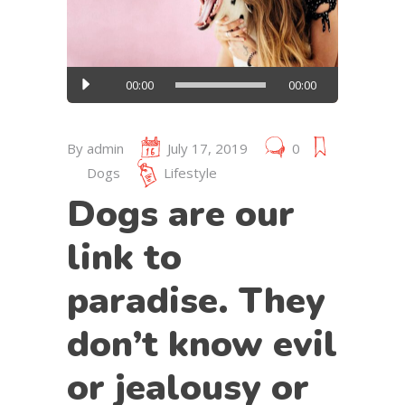
Audio
00:00
00:00
Player
By
admin
July 17, 2019
0
Dogs
Lifestyle
Dogs are our
link to
paradise. They
don’t know evil
or jealousy or