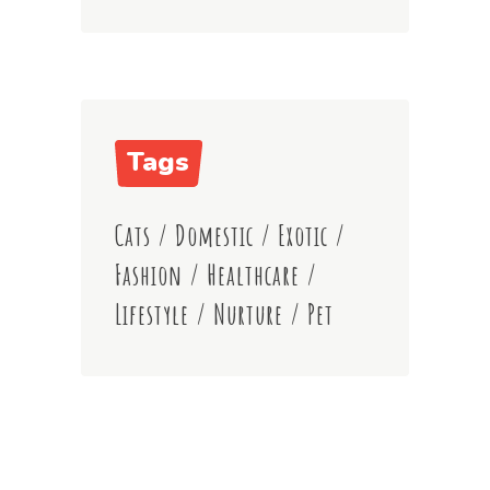
Tags
Cats
/
Domestic
/
Exotic
/
Fashion
/
Healthcare
/
Lifestyle
/
Nurture
/
Pet