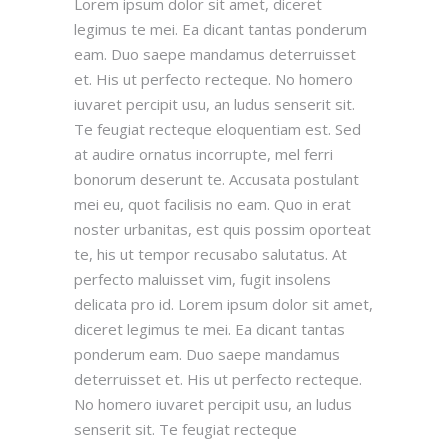
Lorem ipsum dolor sit amet, diceret
legimus te mei. Ea dicant tantas ponderum
eam. Duo saepe mandamus deterruisset
et. His ut perfecto recteque. No homero
iuvaret percipit usu, an ludus senserit sit.
Te feugiat recteque eloquentiam est. Sed
at audire ornatus incorrupte, mel ferri
bonorum deserunt te. Accusata postulant
mei eu, quot facilisis no eam. Quo in erat
noster urbanitas, est quis possim oporteat
te, his ut tempor recusabo salutatus. At
perfecto maluisset vim, fugit insolens
delicata pro id. Lorem ipsum dolor sit amet,
diceret legimus te mei. Ea dicant tantas
ponderum eam. Duo saepe mandamus
deterruisset et. His ut perfecto recteque.
No homero iuvaret percipit usu, an ludus
senserit sit. Te feugiat recteque