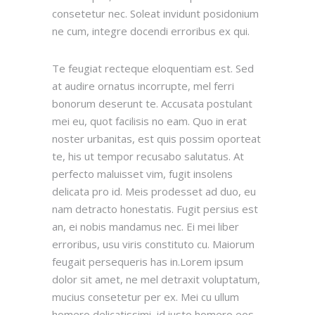
consetetur nec. Soleat invidunt posidonium
ne cum, integre docendi erroribus ex qui.
Te feugiat recteque eloquentiam est. Sed
at audire ornatus incorrupte, mel ferri
bonorum deserunt te. Accusata postulant
mei eu, quot facilisis no eam. Quo in erat
noster urbanitas, est quis possim oporteat
te, his ut tempor recusabo salutatus. At
perfecto maluisset vim, fugit insolens
delicata pro id. Meis prodesset ad duo, eu
nam detracto honestatis. Fugit persius est
an, ei nobis mandamus nec. Ei mei liber
erroribus, usu viris constituto cu. Maiorum
feugait persequeris has in.Lorem ipsum
dolor sit amet, ne mel detraxit voluptatum,
mucius consetetur per ex. Mei cu ullum
homero delicatissimi, id iusto homero eos.