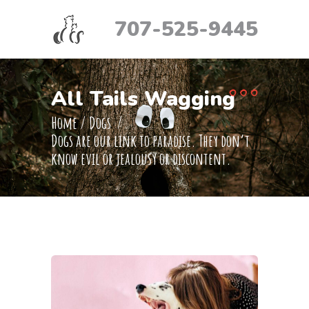
707-525-9445
All Tails Wagging
Home
/
Dogs
/
Dogs are our link to paradise. They don’t
know evil or jealousy or discontent.