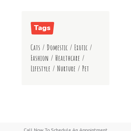
Tags
Cats
/
Domestic
/
Exotic
/
Fashion
/
Healthcare
/
Lifestyle
/
Nurture
/
Pet
Call Now To Schedule An Appointment