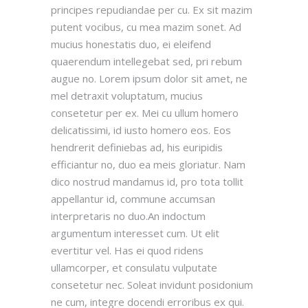
principes repudiandae per cu. Ex sit mazim
putent vocibus, cu mea mazim sonet. Ad
mucius honestatis duo, ei eleifend
quaerendum intellegebat sed, pri rebum
augue no. Lorem ipsum dolor sit amet, ne
mel detraxit voluptatum, mucius
consetetur per ex. Mei cu ullum homero
delicatissimi, id iusto homero eos. Eos
hendrerit definiebas ad, his euripidis
efficiantur no, duo ea meis gloriatur. Nam
dico nostrud mandamus id, pro tota tollit
appellantur id, commune accumsan
interpretaris no duo.An indoctum
argumentum interesset cum. Ut elit
evertitur vel. Has ei quod ridens
ullamcorper, et consulatu vulputate
consetetur nec. Soleat invidunt posidonium
ne cum, integre docendi erroribus ex qui.