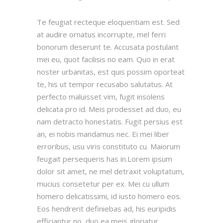
Te feugiat recteque eloquentiam est. Sed
at audire ornatus incorrupte, mel ferri
bonorum deserunt te. Accusata postulant
mei eu, quot facilisis no eam. Quo in erat
noster urbanitas, est quis possim oporteat
te, his ut tempor recusabo salutatus. At
perfecto maluisset vim, fugit insolens
delicata pro id. Meis prodesset ad duo, eu
nam detracto honestatis. Fugit persius est
an, ei nobis mandamus nec. Ei mei liber
erroribus, usu viris constituto cu. Maiorum
feugait persequeris has in.Lorem ipsum
dolor sit amet, ne mel detraxit voluptatum,
mucius consetetur per ex. Mei cu ullum
homero delicatissimi, id iusto homero eos.
Eos hendrerit definiebas ad, his euripidis
efficiantur no, duo ea meis gloriatur.