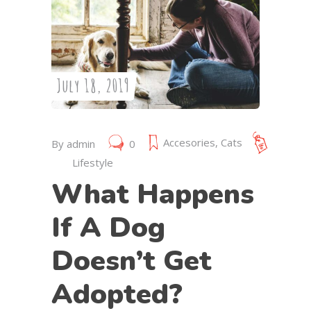
July 18, 2019
Accesories
,
Cats
By
admin
0
Lifestyle
What Happens
If A Dog
Doesn’t Get
Adopted?