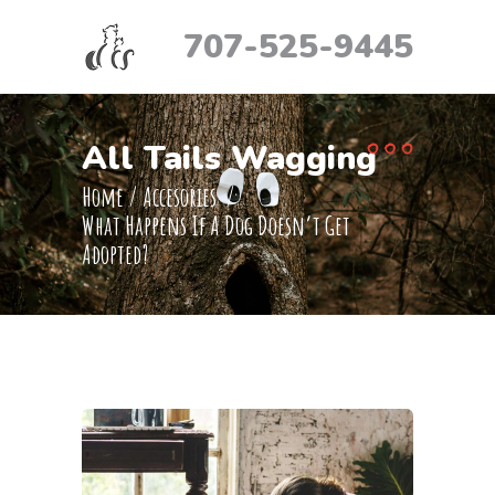
707-525-9445
All Tails Wagging
Home
/
Accesories
/
What Happens If A Dog Doesn’t Get
Adopted?