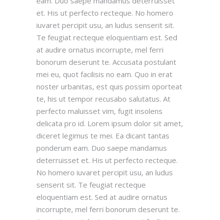
eam. Duo saepe mandamus deterruisset
et. His ut perfecto recteque. No homero
iuvaret percipit usu, an ludus senserit sit.
Te feugiat recteque eloquentiam est. Sed
at audire ornatus incorrupte, mel ferri
bonorum deserunt te. Accusata postulant
mei eu, quot facilisis no eam. Quo in erat
noster urbanitas, est quis possim oporteat
te, his ut tempor recusabo salutatus. At
perfecto maluisset vim, fugit insolens
delicata pro id. Lorem ipsum dolor sit amet,
diceret legimus te mei. Ea dicant tantas
ponderum eam. Duo saepe mandamus
deterruisset et. His ut perfecto recteque.
No homero iuvaret percipit usu, an ludus
senserit sit. Te feugiat recteque
eloquentiam est. Sed at audire ornatus
incorrupte, mel ferri bonorum deserunt te.