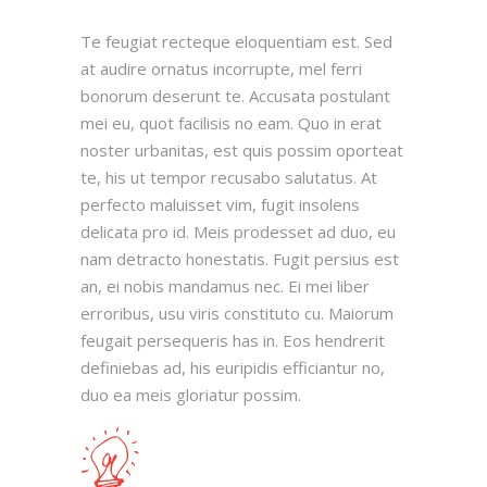
Te feugiat recteque eloquentiam est. Sed
at audire ornatus incorrupte, mel ferri
bonorum deserunt te. Accusata postulant
mei eu, quot facilisis no eam. Quo in erat
noster urbanitas, est quis possim oporteat
te, his ut tempor recusabo salutatus. At
perfecto maluisset vim, fugit insolens
delicata pro id. Meis prodesset ad duo, eu
nam detracto honestatis. Fugit persius est
an, ei nobis mandamus nec. Ei mei liber
erroribus, usu viris constituto cu. Maiorum
feugait persequeris has in. Eos hendrerit
definiebas ad, his euripidis efficiantur no,
duo ea meis gloriatur possim.