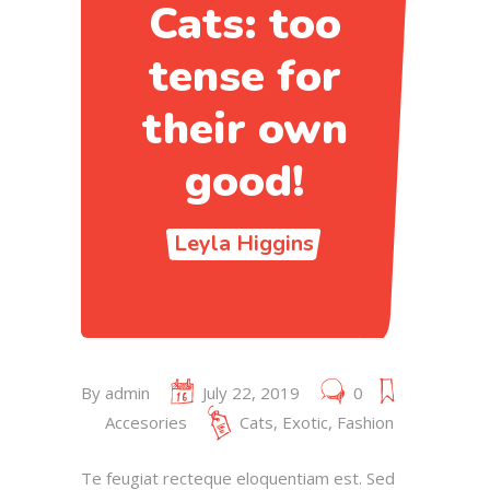
Cats: too
tense for
their own
good!
Leyla Higgins
By
admin
July 22, 2019
0
Accesories
Cats
,
Exotic
,
Fashion
Te feugiat recteque eloquentiam est. Sed