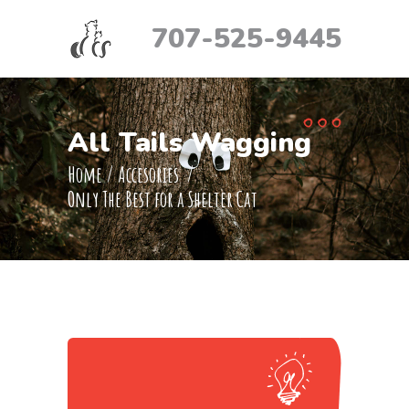
707-525-9445
All Tails Wagging
Home
/
Accesories
/
Only The Best for a Shelter Cat