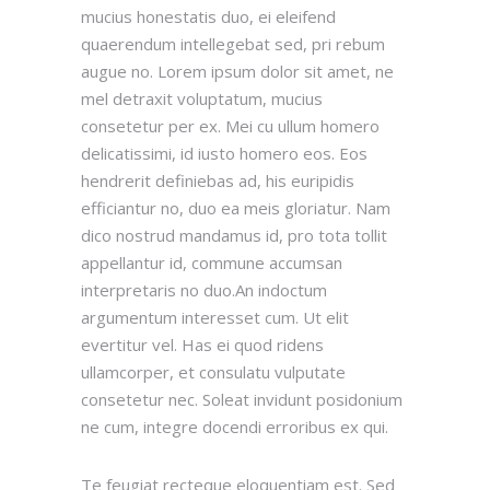
mucius honestatis duo, ei eleifend
quaerendum intellegebat sed, pri rebum
augue no. Lorem ipsum dolor sit amet, ne
mel detraxit voluptatum, mucius
consetetur per ex. Mei cu ullum homero
delicatissimi, id iusto homero eos. Eos
hendrerit definiebas ad, his euripidis
efficiantur no, duo ea meis gloriatur. Nam
dico nostrud mandamus id, pro tota tollit
appellantur id, commune accumsan
interpretaris no duo.An indoctum
argumentum interesset cum. Ut elit
evertitur vel. Has ei quod ridens
ullamcorper, et consulatu vulputate
consetetur nec. Soleat invidunt posidonium
ne cum, integre docendi erroribus ex qui.
Te feugiat recteque eloquentiam est. Sed