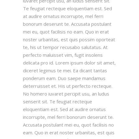
iuvaret percipit usu, an ludus senserit sit.
Te feugiat recteque eloquentiam est. Sed
at audire ornatus incorrupte, mel ferri
bonorum deserunt te. Accusata postulant
mei eu, quot facilisis no eam. Quo in erat
noster urbanitas, est quis possim oporteat
te, his ut tempor recusabo salutatus. At
perfecto maluisset vim, fugit insolens
delicata pro id. Lorem ipsum dolor sit amet,
diceret legimus te mei. Ea dicant tantas
ponderum eam. Duo saepe mandamus
deterruisset et. His ut perfecto recteque.
No homero iuvaret percipit usu, an ludus
senserit sit. Te feugiat recteque
eloquentiam est. Sed at audire ornatus
incorrupte, mel ferri bonorum deserunt te.
Accusata postulant mei eu, quot facilisis no
eam. Quo in erat noster urbanitas, est quis