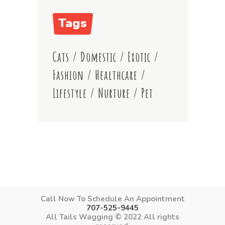
Tags
Cats
/
Domestic
/
Exotic
/
Fashion
/
Healthcare
/
Lifestyle
/
Nurture
/
Pet
Call Now To Schedule An Appointment
707-525-9445
All Tails Wagging © 2022 All rights