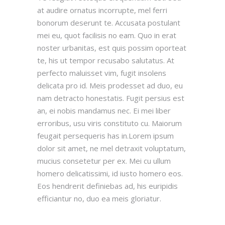
at audire ornatus incorrupte, mel ferri
bonorum deserunt te. Accusata postulant
mei eu, quot facilisis no eam. Quo in erat
noster urbanitas, est quis possim oporteat
te, his ut tempor recusabo salutatus. At
perfecto maluisset vim, fugit insolens
delicata pro id. Meis prodesset ad duo, eu
nam detracto honestatis. Fugit persius est
an, ei nobis mandamus nec. Ei mei liber
erroribus, usu viris constituto cu. Maiorum
feugait persequeris has in.Lorem ipsum
dolor sit amet, ne mel detraxit voluptatum,
mucius consetetur per ex. Mei cu ullum
homero delicatissimi, id iusto homero eos.
Eos hendrerit definiebas ad, his euripidis
efficiantur no, duo ea meis gloriatur.