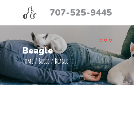
707-525-9445
Beagle
Home
/
Breed
/
Beagle